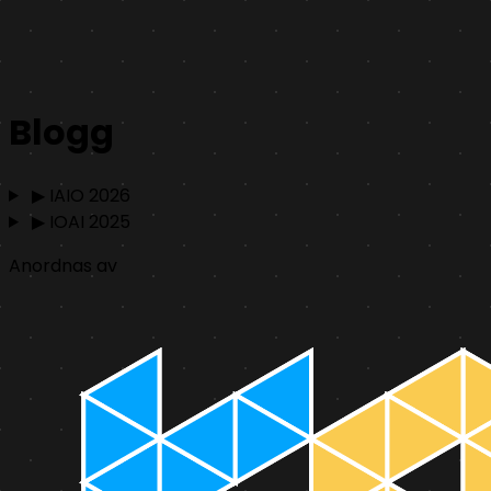
Blogg
▶
IAIO 2026
▶
IOAI 2025
Anordnas av