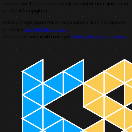
exempelvis frågor om tävlingsformatet och hjälp med
att förstå uppgifter.
Arrangörsgruppen för AI-olympiaden kan nås genom
att maila
saio@kodsport.se
,
alternativt kan ni hitta oss på
Kodsports discordserver.